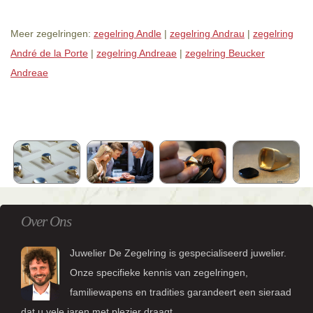
Meer zegelringen:
zegelring Andle
|
zegelring Andrau
|
zegelring
André de la Porte
|
zegelring Andreae
|
zegelring Beucker
Andreae
Over Ons
Juwelier De Zegelring is gespecialiseerd juwelier.
Onze specifieke kennis van zegelringen,
familiewapens en tradities garandeert een sieraad
dat u vele jaren met plezier draagt.