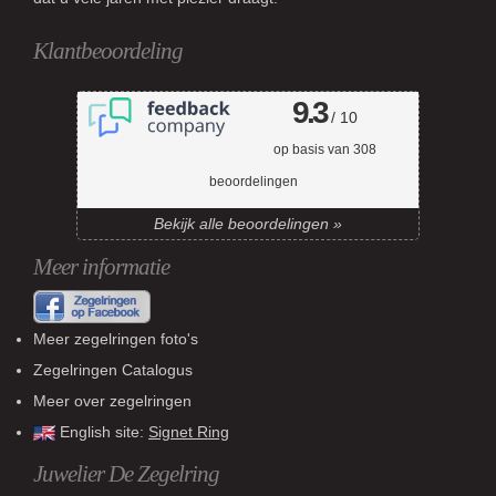
Klantbeoordeling
9.3
/ 10
op basis van
308
beoordelingen
Bekijk alle beoordelingen »
Meer informatie
Meer zegelringen foto's
Zegelringen Catalogus
Meer over zegelringen
English site:
Signet Ring
Juwelier De Zegelring