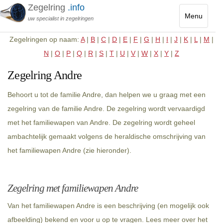
Zegelring
.info
Menu
uw specialist in zegelringen
Toggle
Zegelringen op naam:
A
|
B
|
C
|
D
|
E
|
F
|
G
|
H
|
I
|
J
|
K
|
L
|
M
|
navigatio
N
|
O
|
P
|
Q
|
R
|
S
|
T
|
U
|
V
|
W
|
X
|
Y
|
Z
Zegelring Andre
Behoort u tot de familie Andre, dan helpen we u graag met een
zegelring van de familie Andre. De zegelring wordt vervaardigd
met het familiewapen van Andre. De zegelring wordt geheel
ambachtelijk gemaakt volgens de heraldische omschrijving van
het familiewapen Andre (zie hieronder).
Zegelring met familiewapen Andre
Van het familiewapen Andre is een beschrijving (en mogelijk ook
afbeelding) bekend en voor u op te vragen. Lees meer over het