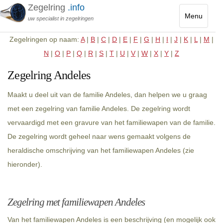
Zegelring
.info
Menu
uw specialist in zegelringen
Toggle
Zegelringen op naam:
A
|
B
|
C
|
D
|
E
|
F
|
G
|
H
|
I
|
J
|
K
|
L
|
M
|
navigatio
N
|
O
|
P
|
Q
|
R
|
S
|
T
|
U
|
V
|
W
|
X
|
Y
|
Z
Zegelring Andeles
Maakt u deel uit van de familie Andeles, dan helpen we u graag
met een zegelring van familie Andeles. De zegelring wordt
vervaardigd met een gravure van het familiewapen van de familie.
De zegelring wordt geheel naar wens gemaakt volgens de
heraldische omschrijving van het familiewapen Andeles (zie
hieronder).
Zegelring met familiewapen Andeles
Van het familiewapen Andeles is een beschrijving (en mogelijk ook