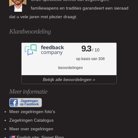
familiewapens en tradities garandeert een sieraad
dat u vele jaren met plezier draagt.
Klantbeoordeling
9.3
/ 10
op basis van
308
beoordelingen
Bekijk alle beoordelingen »
Meer informatie
Meer zegelringen foto's
Zegelringen Catalogus
Meer over zegelringen
English site:
Signet Ring