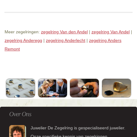
Meer zegelringen:
zegelring Van den Andel
|
zegelring Van Andel
|
zegelring Anderegg
|
zegelring Anderlecht
|
zegelring Anders
Remont
Over Ons
Juwelier De Zegelring is gespecialiseerd juwelier.
Onze specifieke kennis van zegelringen,