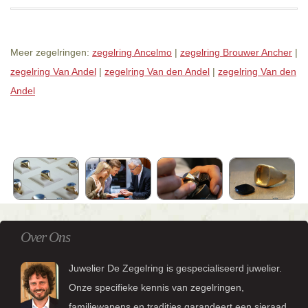
Meer zegelringen:
zegelring Ancelmo
|
zegelring Brouwer Ancher
|
zegelring Van Andel
|
zegelring Van den Andel
|
zegelring Van den
Andel
Over Ons
Juwelier De Zegelring is gespecialiseerd juwelier.
Onze specifieke kennis van zegelringen,
familiewapens en tradities garandeert een sieraad