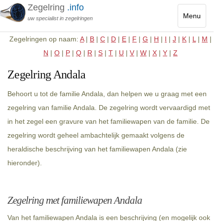
Zegelring
.info
Menu
uw specialist in zegelringen
Toggle
Zegelringen op naam:
A
|
B
|
C
|
D
|
E
|
F
|
G
|
H
|
I
|
J
|
K
|
L
|
M
|
navigatio
N
|
O
|
P
|
Q
|
R
|
S
|
T
|
U
|
V
|
W
|
X
|
Y
|
Z
Zegelring Andala
Behoort u tot de familie Andala, dan helpen we u graag met een
zegelring van familie Andala. De zegelring wordt vervaardigd met
in het zegel een gravure van het familiewapen van de familie. De
zegelring wordt geheel ambachtelijk gemaakt volgens de
heraldische beschrijving van het familiewapen Andala (zie
hieronder).
Zegelring met familiewapen Andala
Van het familiewapen Andala is een beschrijving (en mogelijk ook