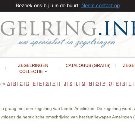
Bezoek ons bij u in de buurt!
Neem contact op
ZEGELRINGEN
CATALOGUS (GRATIS)
ZEGE
COLLECTIE
aam:
A
|
B
|
C
|
D
|
E
|
F
|
G
|
H
|
I
|
J
|
K
|
L
|
M
|
N
|
O
|
P
|
Q
|
R
|
S
|
T
|
j u graag met een zegelring van familie Amelinxen. De zegelring wordt 
volgens de heraldische omschrijving van het familiewapen Amelinxen (z