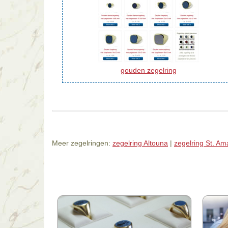
gouden zegelring
Meer zegelringen:
zegelring Altouna
|
zegelring St. A