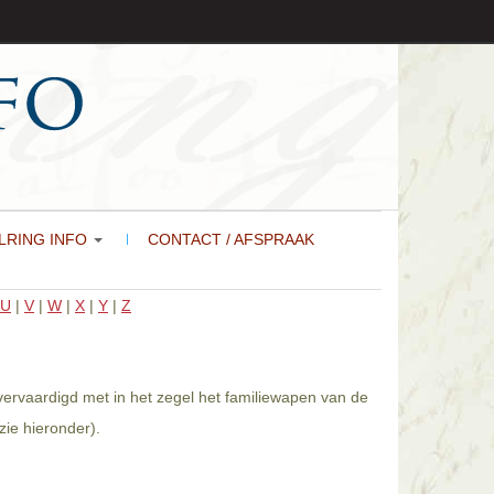
LRING INFO
CONTACT / AFSPRAAK
U
|
V
|
W
|
X
|
Y
|
Z
vervaardigd met in het zegel het familiewapen van de
ie hieronder).