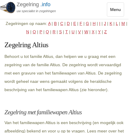
Zegelring
.info
Menu
uw specialist in zegelringen
Toggle
Zegelringen op naam:
A
|
B
|
C
|
D
|
E
|
F
|
G
|
H
|
I
|
J
|
K
|
L
|
M
|
navigatio
N
|
O
|
P
|
Q
|
R
|
S
|
T
|
U
|
V
|
W
|
X
|
Y
|
Z
Zegelring Altius
Behoort u tot familie Altius, dan helpen we u graag met een
zegelring van de familie Altius. De zegelring wordt vervaardigd
met een gravure van het familiewapen van Altius. De zegelring
wordt geheel naar wens gemaakt volgens de heraldische
beschrijving van het familiewapen Altius (zie hieronder).
Zegelring met familiewapen Altius
Van het familiewapen Altius is een beschrijving (en mogelijk ook
afbeelding) bekend en voor u op te vragen. Lees meer over het