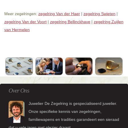
Meer zegelringen:
zegelring Van der Haer
|
zegelring Swieten
|
zegelring Van der Voort
|
zegelring Bellinckhave
|
zegelring Zuijlen
van Hermelen
Over Ons
Juwelier De Zegelring is gespecialiseerd juwelier.
Onze specifieke kennis van zegelringen,
familiewapens en tradities garandeert een sieraad
dat u vele jaren met plezier draagt.