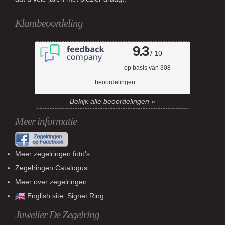
Klantbeoordeling
9.3
/ 10
op basis van
308
beoordelingen
Bekijk alle beoordelingen »
Meer informatie
Meer zegelringen foto's
Zegelringen Catalogus
Meer over zegelringen
English site:
Signet Ring
Juwelier De Zegelring