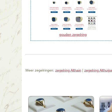
gouden zegelring
Meer zegelringen:
zegelring Althain
|
zegelring Althuijs