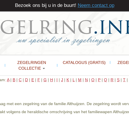
Bezoek ons bij u in de buurt!
Neem contact op
ZEGELRINGEN
CATALOGUS (GRATIS)
ZEGE
COLLECTIE
aam:
A
|
B
|
C
|
D
|
E
|
F
|
G
|
H
|
I
|
J
|
K
|
L
|
M
|
N
|
O
|
P
|
Q
|
R
|
S
|
T
|
raag met een zegelring van de familie Althuijzen. De zegelring wordt v
kt volgens de heraldische omschrijving van het familiewapen Althuijzen