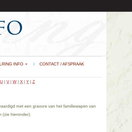
LRING INFO
CONTACT / AFSPRAAK
U
|
V
|
W
|
X
|
Y
|
Z
ervaardigd met een gravure van het familiewapen van
 (zie hieronder).