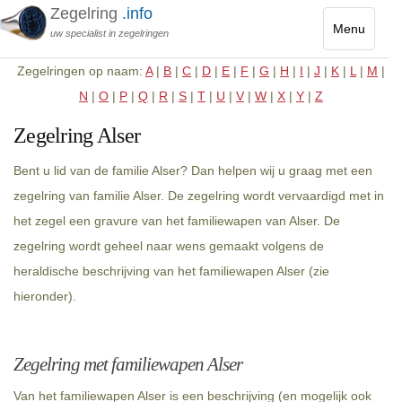
Zegelring
.info
Menu
uw specialist in zegelringen
Toggle
Zegelringen op naam:
A
|
B
|
C
|
D
|
E
|
F
|
G
|
H
|
I
|
J
|
K
|
L
|
M
|
navigatio
N
|
O
|
P
|
Q
|
R
|
S
|
T
|
U
|
V
|
W
|
X
|
Y
|
Z
Zegelring Alser
Bent u lid van de familie Alser? Dan helpen wij u graag met een
zegelring van familie Alser. De zegelring wordt vervaardigd met in
het zegel een gravure van het familiewapen van Alser. De
zegelring wordt geheel naar wens gemaakt volgens de
heraldische beschrijving van het familiewapen Alser (zie
hieronder).
Zegelring met familiewapen Alser
Van het familiewapen Alser is een beschrijving (en mogelijk ook