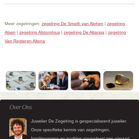
Meer zegelringen:
zegelring De Smeth van Alphen
|
zegelring
Alsen
|
zegelring Alstorphius
|
zegelring De Altaripa
|
zegelring
Van Regteren Altena
Over Ons
Juwelier De Zegelring is gespecialiseerd juwelier.
Onze specifieke kennis van zegelringen,
familiewapens en tradities garandeert een sieraad