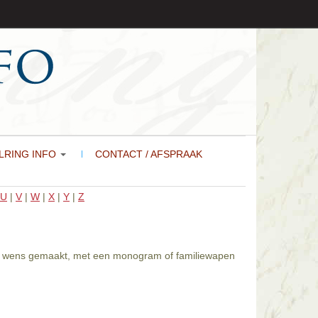
LRING INFO
CONTACT / AFSPRAAK
U
|
V
|
W
|
X
|
Y
|
Z
naar wens gemaakt, met een monogram of familiewapen