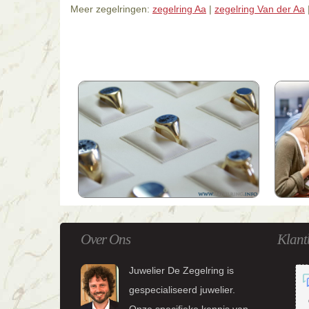
Meer zegelringen:
zegelring Aa
|
zegelring Van der Aa
Over Ons
Klant
Juwelier De Zegelring is
gespecialiseerd juwelier.
Onze specifieke kennis van