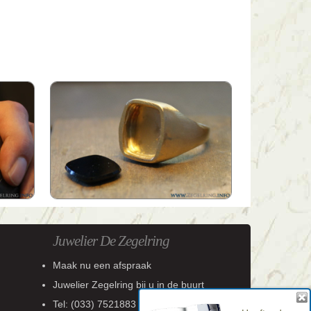
Juwelier De Zegelring
Maak nu een afspraak
Juwelier Zegelring
bij u in de buurt
Tel:
(033) 7521883
Heeft u de