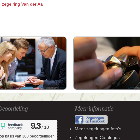
|
zegelring Van der Aa
beoordeling
Meer informatie
9.3
/ 10
Meer zegelringen foto's
op basis van
308
beoordelingen
Zegelringen Catalogus