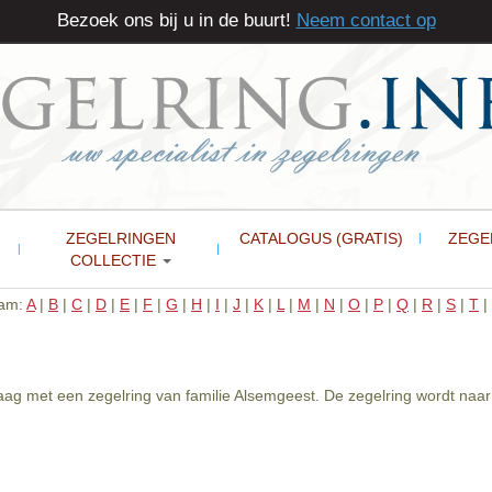
Bezoek ons bij u in de buurt!
Neem contact op
ZEGELRINGEN
CATALOGUS (GRATIS)
ZEGE
COLLECTIE
aam:
A
|
B
|
C
|
D
|
E
|
F
|
G
|
H
|
I
|
J
|
K
|
L
|
M
|
N
|
O
|
P
|
Q
|
R
|
S
|
T
|
graag met een zegelring van familie Alsemgeest. De zegelring wordt 