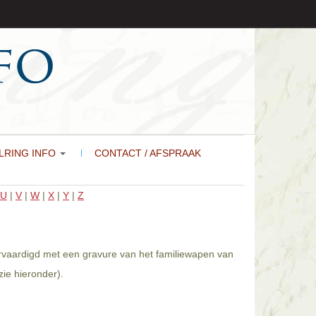
LRING INFO
CONTACT / AFSPRAAK
U
|
V
|
W
|
X
|
Y
|
Z
vervaardigd met een gravure van het familiewapen van
zie hieronder).