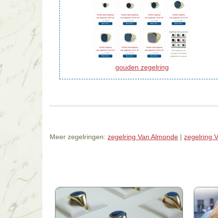
gouden zegelring
Meer zegelringen:
zegelring Van Almonde
|
zegelring 