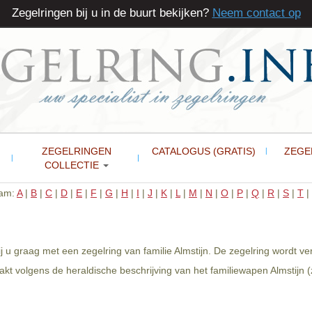
Zegelringen bij u in de buurt bekijken?
Neem contact op
ZEGELRINGEN
CATALOGUS (GRATIS)
ZEGE
COLLECTIE
aam:
A
|
B
|
C
|
D
|
E
|
F
|
G
|
H
|
I
|
J
|
K
|
L
|
M
|
N
|
O
|
P
|
Q
|
R
|
S
|
T
|
ij u graag met een zegelring van familie Almstijn. De zegelring wordt 
t volgens de heraldische beschrijving van het familiewapen Almstijn (