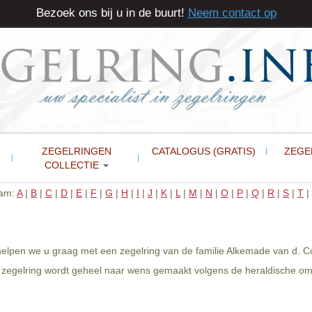
Bezoek ons bij u in de buurt!
Neem contact op
ZEGELRINGEN
CATALOGUS (GRATIS)
ZEGE
COLLECTIE
aam:
A
|
B
|
C
|
D
|
E
|
F
|
G
|
H
|
I
|
J
|
K
|
L
|
M
|
N
|
O
|
P
|
Q
|
R
|
S
|
T
|
 helpen we u graag met een zegelring van de familie Alkemade van d. C
 zegelring wordt geheel naar wens gemaakt volgens de heraldische om