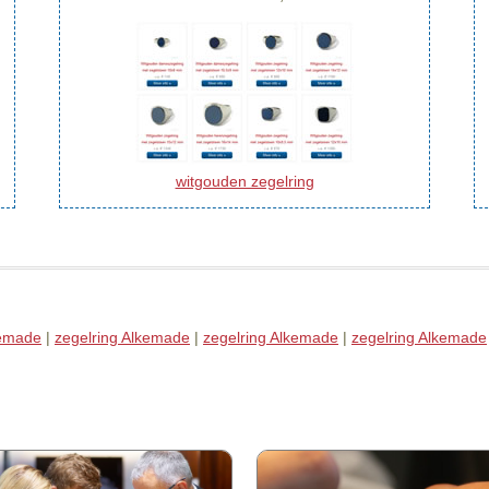
witgouden zegelring
kemade
|
zegelring Alkemade
|
zegelring Alkemade
|
zegelring Alkemade