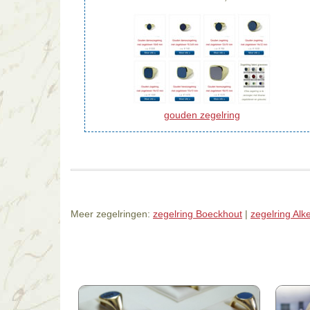
gouden zegelring
Meer zegelringen:
zegelring Boeckhout
|
zegelring Al