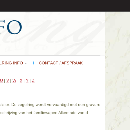
LRING INFO
CONTACT / AFSPRAAK
U
|
V
|
W
|
X
|
Y
|
Z
olster. De zegelring wordt vervaardigd met een gravure
schrijving van het familiewapen Alkemade van d.