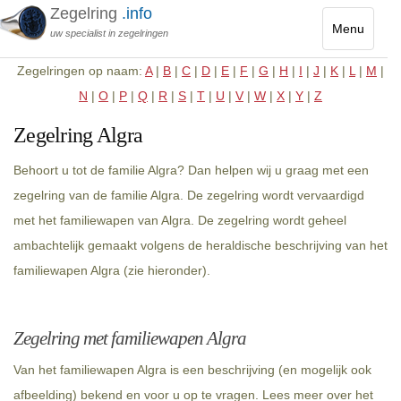
Zegelring
.info
Menu
uw specialist in zegelringen
Toggle
Zegelringen op naam:
A
|
B
|
C
|
D
|
E
|
F
|
G
|
H
|
I
|
J
|
K
|
L
|
M
|
navigatio
N
|
O
|
P
|
Q
|
R
|
S
|
T
|
U
|
V
|
W
|
X
|
Y
|
Z
Zegelring Algra
Behoort u tot de familie Algra? Dan helpen wij u graag met een
zegelring van de familie Algra. De zegelring wordt vervaardigd
met het familiewapen van Algra. De zegelring wordt geheel
ambachtelijk gemaakt volgens de heraldische beschrijving van het
familiewapen Algra (zie hieronder).
Zegelring met familiewapen Algra
Van het familiewapen Algra is een beschrijving (en mogelijk ook
afbeelding) bekend en voor u op te vragen. Lees meer over het