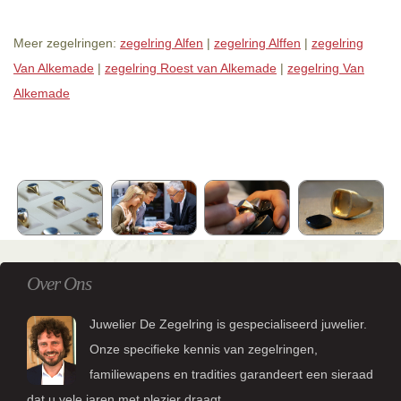
Meer zegelringen:
zegelring Alfen
|
zegelring Alffen
|
zegelring
Van Alkemade
|
zegelring Roest van Alkemade
|
zegelring Van
Alkemade
Over Ons
Juwelier De Zegelring is gespecialiseerd juwelier.
Onze specifieke kennis van zegelringen,
familiewapens en tradities garandeert een sieraad
dat u vele jaren met plezier draagt.