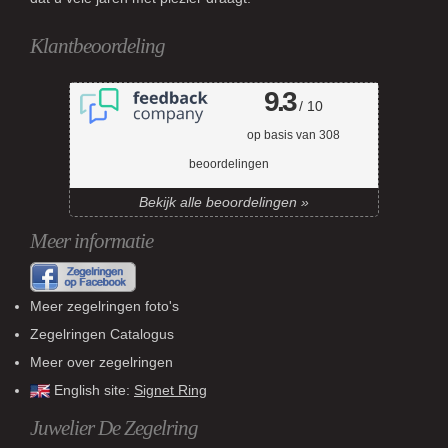
Klantbeoordeling
9.3
/ 10
op basis van
308
beoordelingen
Bekijk alle beoordelingen »
Meer informatie
Meer zegelringen foto's
Zegelringen Catalogus
Meer over zegelringen
English site:
Signet Ring
Juwelier De Zegelring