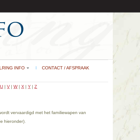
LRING INFO
CONTACT / AFSPRAAK
U
|
V
|
W
|
X
|
Y
|
Z
 wordt vervaardigd met het familiewapen van
e hieronder).