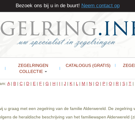
Bezoek ons bij u in de buurt!
Neem contact op
ZEGELRINGEN
CATALOGUS (GRATIS)
ZEGE
COLLECTIE
aam:
A
|
B
|
C
|
D
|
E
|
F
|
G
|
H
|
I
|
J
|
K
|
L
|
M
|
N
|
O
|
P
|
Q
|
R
|
S
|
T
|
wij u graag met een zegelring van de familie Alderwereld. De zegelring
gens de heraldische beschrijving van het familiewapen Alderwereld (zi