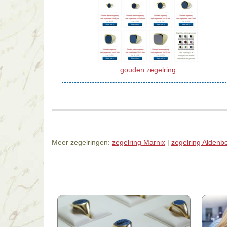
gouden zegelring
Meer zegelringen:
zegelring Marnix
|
zegelring Alden