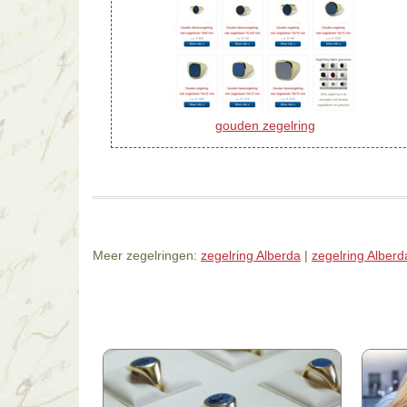
gouden zegelring
Meer zegelringen:
zegelring Alberda
|
zegelring Alberd