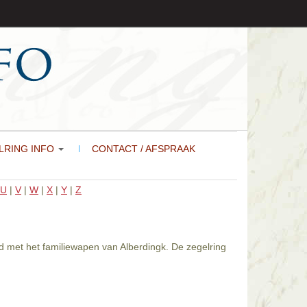
LRING INFO
CONTACT / AFSPRAAK
U
|
V
|
W
|
X
|
Y
|
Z
gd met het familiewapen van Alberdingk. De zegelring