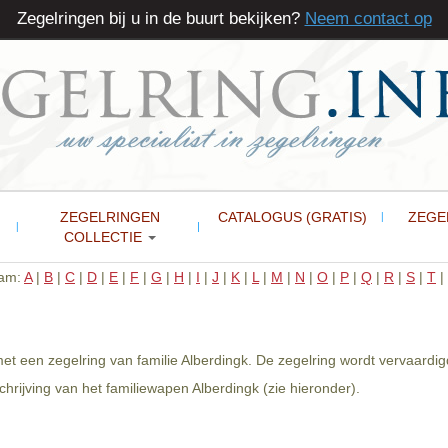
Zegelringen bij u in de buurt bekijken?
Neem contact op
ZEGELRINGEN
CATALOGUS (GRATIS)
ZEGE
COLLECTIE
aam:
A
|
B
|
C
|
D
|
E
|
F
|
G
|
H
|
I
|
J
|
K
|
L
|
M
|
N
|
O
|
P
|
Q
|
R
|
S
|
T
|
met een zegelring van familie Alberdingk. De zegelring wordt vervaardi
rijving van het familiewapen Alberdingk (zie hieronder).