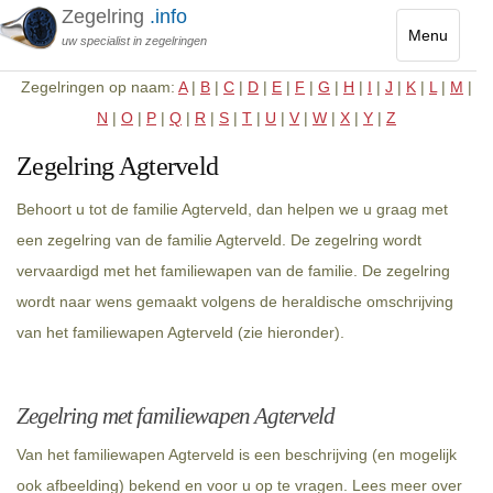
Zegelring
.info
Menu
uw specialist in zegelringen
Toggle
Zegelringen op naam:
A
|
B
|
C
|
D
|
E
|
F
|
G
|
H
|
I
|
J
|
K
|
L
|
M
|
navigatio
N
|
O
|
P
|
Q
|
R
|
S
|
T
|
U
|
V
|
W
|
X
|
Y
|
Z
Zegelring Agterveld
Behoort u tot de familie Agterveld, dan helpen we u graag met
een zegelring van de familie Agterveld. De zegelring wordt
vervaardigd met het familiewapen van de familie. De zegelring
wordt naar wens gemaakt volgens de heraldische omschrijving
van het familiewapen Agterveld (zie hieronder).
Zegelring met familiewapen Agterveld
Van het familiewapen Agterveld is een beschrijving (en mogelijk
ook afbeelding) bekend en voor u op te vragen. Lees meer over