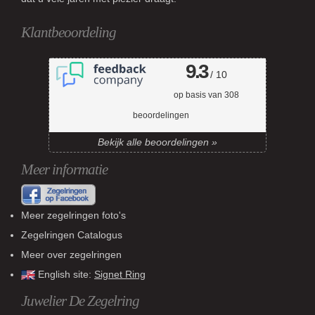
Klantbeoordeling
9.3
/ 10
op basis van
308
beoordelingen
Bekijk alle beoordelingen »
Meer informatie
Meer zegelringen foto's
Zegelringen Catalogus
Meer over zegelringen
English site:
Signet Ring
Juwelier De Zegelring