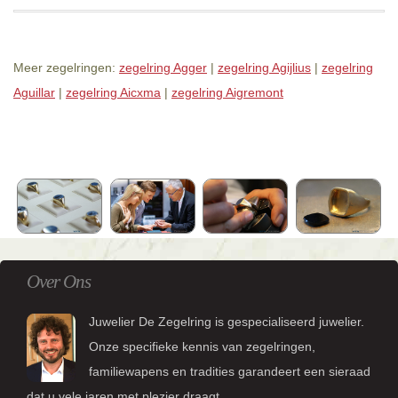
Meer zegelringen:
zegelring Agger
|
zegelring Agijlius
|
zegelring
Aguillar
|
zegelring Aicxma
|
zegelring Aigremont
Over Ons
Juwelier De Zegelring is gespecialiseerd juwelier.
Onze specifieke kennis van zegelringen,
familiewapens en tradities garandeert een sieraad
dat u vele jaren met plezier draagt.