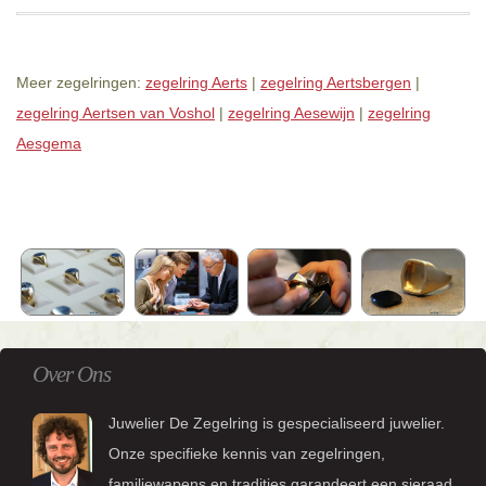
Meer zegelringen:
zegelring Aerts
|
zegelring Aertsbergen
|
zegelring Aertsen van Voshol
|
zegelring Aesewijn
|
zegelring
Aesgema
Over Ons
Juwelier De Zegelring is gespecialiseerd juwelier.
Onze specifieke kennis van zegelringen,
familiewapens en tradities garandeert een sieraad