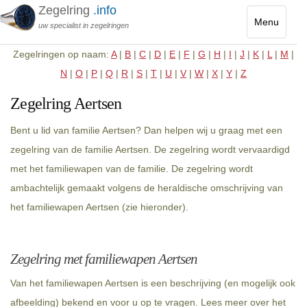
Zegelring
.info
Menu
uw specialist in zegelringen
Toggle
Zegelringen op naam:
A
|
B
|
C
|
D
|
E
|
F
|
G
|
H
|
I
|
J
|
K
|
L
|
M
|
navigatio
N
|
O
|
P
|
Q
|
R
|
S
|
T
|
U
|
V
|
W
|
X
|
Y
|
Z
Zegelring Aertsen
Bent u lid van familie Aertsen? Dan helpen wij u graag met een
zegelring van de familie Aertsen. De zegelring wordt vervaardigd
met het familiewapen van de familie. De zegelring wordt
ambachtelijk gemaakt volgens de heraldische omschrijving van
het familiewapen Aertsen (zie hieronder).
Zegelring met familiewapen Aertsen
Van het familiewapen Aertsen is een beschrijving (en mogelijk ook
afbeelding) bekend en voor u op te vragen. Lees meer over het