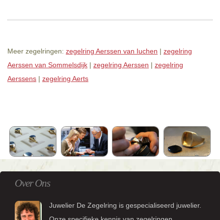
Meer zegelringen:
zegelring Aerssen van Iuchen
|
zegelring
Aerssen van Sommelsdijk
|
zegelring Aerssen
|
zegelring
Aerssens
|
zegelring Aerts
Over Ons
Juwelier De Zegelring is gespecialiseerd juwelier.
Onze specifieke kennis van zegelringen,