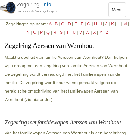
Zegelring
.info
Menu
uw specialist in zegelringen
Toggle
Zegelringen op naam:
A
|
B
|
C
|
D
|
E
|
F
|
G
|
H
|
I
|
J
|
K
|
L
|
M
|
navigatio
N
|
O
|
P
|
Q
|
R
|
S
|
T
|
U
|
V
|
W
|
X
|
Y
|
Z
Zegelring Aerssen van Wernhout
Maakt u deel uit van familie Aerssen van Wernhout? Dan helpen
wij u graag met een zegelring van familie Aerssen van Wernhout.
De zegelring wordt vervaardigd met het familiewapen van de
familie. De zegelring wordt naar wens gemaakt volgens de
heraldische omschrijving van het familiewapen Aerssen van
Wernhout (zie hieronder).
Zegelring met familiewapen Aerssen van Wernhout
Van het familiewapen Aerssen van Wernhout is een beschrijving