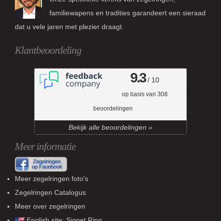
familiewapens en tradities garandeert een sieraad
dat u vele jaren met plezier draagt.
Klantbeoordeling
9.3
/ 10
op basis van
308
beoordelingen
Bekijk alle beoordelingen »
Meer informatie
Meer zegelringen foto's
Zegelringen Catalogus
Meer over zegelringen
English site:
Signet Ring