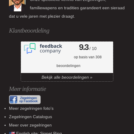
familiewapens en tradities garandeert een sieraad
dat u vele jaren met plezier draagt.
Klantbeoordeling
9.3
/ 10
op basis van
308
beoordelingen
Bekijk alle beoordelingen »
Meer informatie
Meer zegelringen foto's
Zegelringen Catalogus
Meer over zegelringen
English site:
Signet Ring