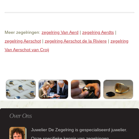
Meer zegelringen:
zegelring Van Aerd
|
zegelring Aerdts
|
zegelring Aerschot
|
zegelring Aerschot de la Riviere
|
zegelring
Van Aerschot van Croij
Over Ons
Juwelier De Zegelring is gespecialiseerd juwelier.
Onze specifieke kennis van zegelringen,