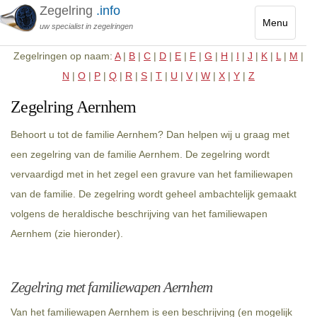
Zegelring
.info
Menu
uw specialist in zegelringen
Toggle
Zegelringen op naam:
A
|
B
|
C
|
D
|
E
|
F
|
G
|
H
|
I
|
J
|
K
|
L
|
M
|
navigatio
N
|
O
|
P
|
Q
|
R
|
S
|
T
|
U
|
V
|
W
|
X
|
Y
|
Z
Zegelring Aernhem
Behoort u tot de familie Aernhem? Dan helpen wij u graag met
een zegelring van de familie Aernhem. De zegelring wordt
vervaardigd met in het zegel een gravure van het familiewapen
van de familie. De zegelring wordt geheel ambachtelijk gemaakt
volgens de heraldische beschrijving van het familiewapen
Aernhem (zie hieronder).
Zegelring met familiewapen Aernhem
Van het familiewapen Aernhem is een beschrijving (en mogelijk