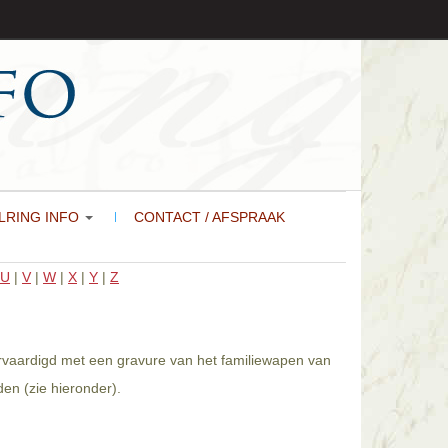
LRING INFO
CONTACT / AFSPRAAK
U
|
V
|
W
|
X
|
Y
|
Z
vervaardigd met een gravure van het familiewapen van
en (zie hieronder).