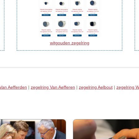
witgouden zegelring
 Van Aefferden
|
zegelring Van Aefferen
|
zegelring Aelbout
|
zegelring W