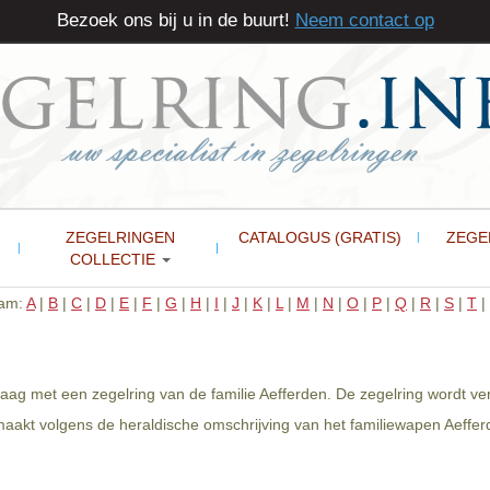
Bezoek ons bij u in de buurt!
Neem contact op
ZEGELRINGEN
CATALOGUS (GRATIS)
ZEGE
COLLECTIE
aam:
A
|
B
|
C
|
D
|
E
|
F
|
G
|
H
|
I
|
J
|
K
|
L
|
M
|
N
|
O
|
P
|
Q
|
R
|
S
|
T
|
graag met een zegelring van de familie Aefferden. De zegelring wordt 
aakt volgens de heraldische omschrijving van het familiewapen Aefferd