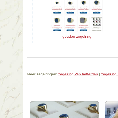
gouden zegelring
Meer zegelringen:
zegelring Van Aefferden
|
zegelring