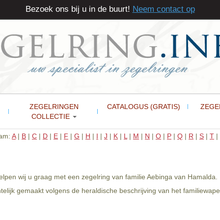
Bezoek ons bij u in de buurt!
Neem contact op
ZEGELRINGEN
CATALOGUS (GRATIS)
ZEGE
COLLECTIE
aam:
A
|
B
|
C
|
D
|
E
|
F
|
G
|
H
|
I
|
J
|
K
|
L
|
M
|
N
|
O
|
P
|
Q
|
R
|
S
|
T
|
elpen wij u graag met een zegelring van familie Aebinga van Hamalda.
lijk gemaakt volgens de heraldische beschrijving van het familiewap