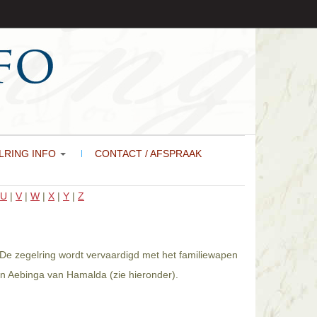
LRING INFO
CONTACT / AFSPRAAK
U
|
V
|
W
|
X
|
Y
|
Z
 De zegelring wordt vervaardigd met het familiewapen
en Aebinga van Hamalda (zie hieronder).