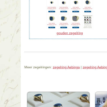
gouden zegelring
Meer zegelringen:
zegelring Aebinga
|
zegelring Aebin