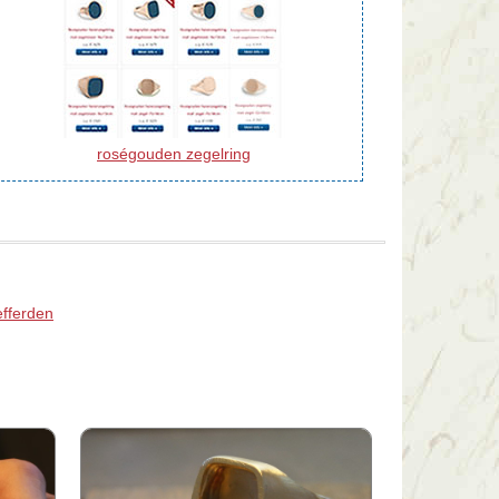
roségouden zegelring
efferden