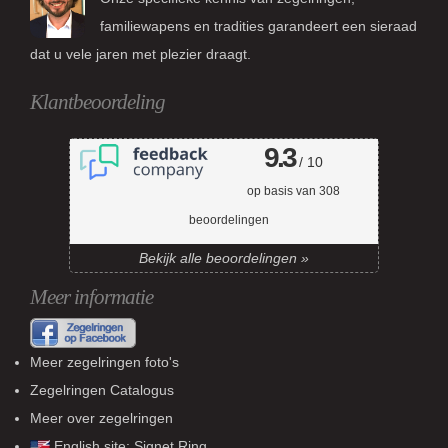
familiewapens en tradities garandeert een sieraad
dat u vele jaren met plezier draagt.
Klantbeoordeling
9.3
/ 10
op basis van
308
beoordelingen
Bekijk alle beoordelingen »
Meer informatie
Meer zegelringen foto's
Zegelringen Catalogus
Meer over zegelringen
English site:
Signet Ring