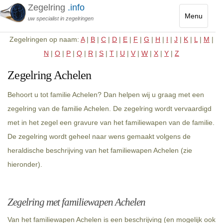
Zegelring
.info
Menu
uw specialist in zegelringen
Toggle
Zegelringen op naam:
A
|
B
|
C
|
D
|
E
|
F
|
G
|
H
|
I
|
J
|
K
|
L
|
M
|
navigatio
N
|
O
|
P
|
Q
|
R
|
S
|
T
|
U
|
V
|
W
|
X
|
Y
|
Z
Zegelring Achelen
Behoort u tot familie Achelen? Dan helpen wij u graag met een
zegelring van de familie Achelen. De zegelring wordt vervaardigd
met in het zegel een gravure van het familiewapen van de familie.
De zegelring wordt geheel naar wens gemaakt volgens de
heraldische beschrijving van het familiewapen Achelen (zie
hieronder).
Zegelring met familiewapen Achelen
Van het familiewapen Achelen is een beschrijving (en mogelijk ook