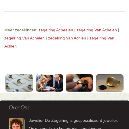
Meer zegelringen:
zegelring Acheelen
|
zegelring Van Achelen
|
zegelring Van Achelen
|
zegelring Van Achlen
|
zegelring Van
Achlen
Over Ons
Juwelier De Zegelring is gespecialiseerd juwelier.
Onze specifieke kennis van zegelringen,