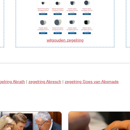
witgouden zegelring
gelring Abrath
|
zegelring Abresch
|
zegelring Goes van Absmade