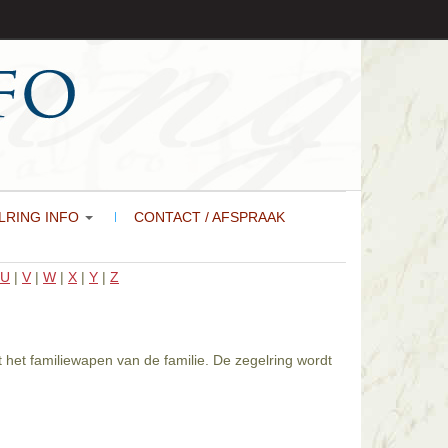
LRING INFO
CONTACT / AFSPRAAK
U
|
V
|
W
|
X
|
Y
|
Z
 het familiewapen van de familie. De zegelring wordt