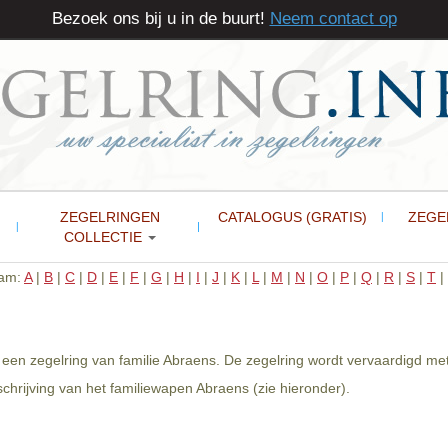
Bezoek ons bij u in de buurt!
Neem contact op
ZEGELRINGEN
CATALOGUS (GRATIS)
ZEGE
COLLECTIE
aam:
A
|
B
|
C
|
D
|
E
|
F
|
G
|
H
|
I
|
J
|
K
|
L
|
M
|
N
|
O
|
P
|
Q
|
R
|
S
|
T
|
een zegelring van familie Abraens. De zegelring wordt vervaardigd met
hrijving van het familiewapen Abraens (zie hieronder).