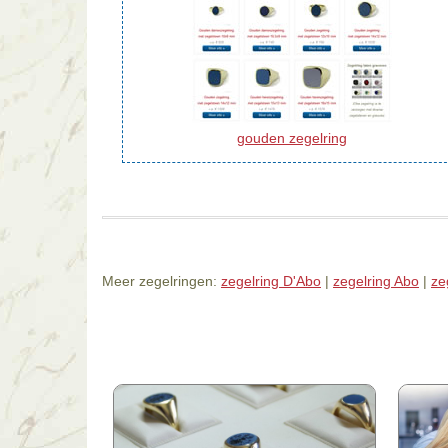
gouden zegelring
Meer zegelringen:
zegelring D'Abo
|
zegelring Abo
|
ze