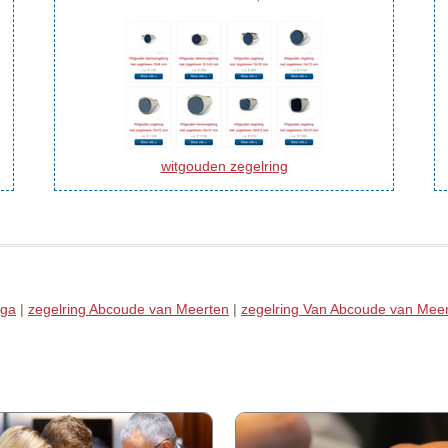
witgouden zegelring
nga
|
zegelring Abcoude van Meerten
|
zegelring Van Abcoude van Mee