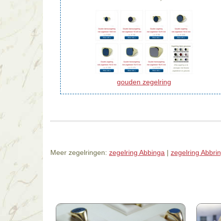
gouden zegelring
Meer zegelringen:
zegelring Abbinga
|
zegelring Abbri