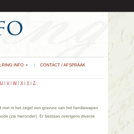
LRING INFO
CONTACT / AFSPRAAK
U
|
V
|
W
|
X
|
Y
|
Z
d met in het zegel een gravure van het familiewapen
ude (zie hieronder). Er bestaan overigens diverse