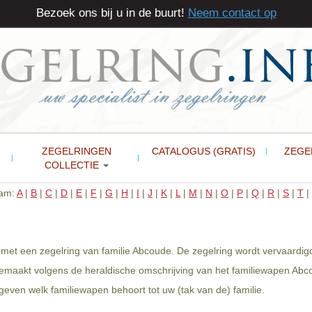
Bezoek ons bij u in de buurt!
Neem contact op
ZEGELRINGEN
CATALOGUS (GRATIS)
ZEGE
COLLECTIE
aam:
A
|
B
|
C
|
D
|
E
|
F
|
G
|
H
|
I
|
J
|
K
|
L
|
M
|
N
|
O
|
P
|
Q
|
R
|
S
|
T
|
met een zegelring van familie Abcoude. De zegelring wordt vervaardig
gemaakt volgens de heraldische omschrijving van het familiewapen Abco
even welk familiewapen behoort tot uw (tak van de) familie.