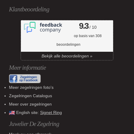
Klantbeoordeling
9.3
/ 10
op basis van
308
beoordelingen
Bekijk alle beoordelingen »
Meer informatie
Meer zegelringen foto's
Zegelringen Catalogus
Meer over zegelringen
English site:
Signet Ring
Juwelier De Zegelring