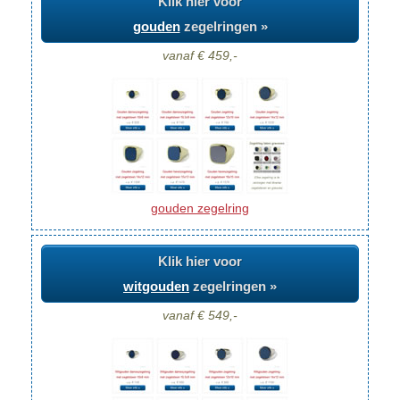
Klik hier voor
gouden
zegelringen »
vanaf € 459,-
gouden zegelring
Klik hier voor
witgouden
zegelringen »
vanaf € 549,-