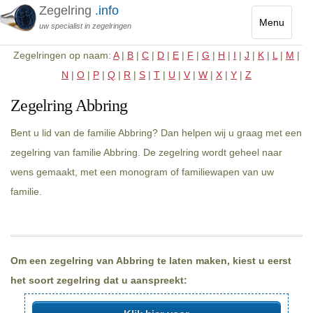
Zegelring
.info
Menu
uw specialist in zegelringen
Toggle
Zegelringen op naam:
A
|
B
|
C
|
D
|
E
|
F
|
G
|
H
|
I
|
J
|
K
|
L
|
M
|
navigatio
N
|
O
|
P
|
Q
|
R
|
S
|
T
|
U
|
V
|
W
|
X
|
Y
|
Z
Zegelring Abbring
Bent u lid van de familie Abbring? Dan helpen wij u graag met een
zegelring van familie Abbring. De zegelring wordt geheel naar
wens gemaakt, met een monogram of familiewapen van uw
familie.
Om een zegelring van Abbring te laten maken, kiest u eerst
het soort zegelring dat u aanspreekt: