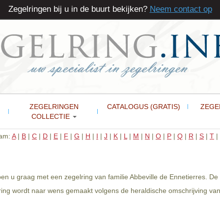
Zegelringen bij u in de buurt bekijken?
Neem contact op
ZEGELRINGEN
CATALOGUS (GRATIS)
ZEGE
COLLECTIE
aam:
A
|
B
|
C
|
D
|
E
|
F
|
G
|
H
|
I
|
J
|
K
|
L
|
M
|
N
|
O
|
P
|
Q
|
R
|
S
|
T
|
pen u graag met een zegelring van familie Abbeville de Ennetierres. De
ring wordt naar wens gemaakt volgens de heraldische omschrijving van 