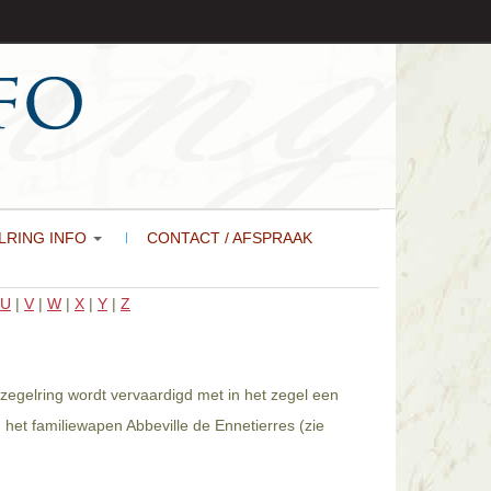
LRING INFO
CONTACT / AFSPRAAK
U
|
V
|
W
|
X
|
Y
|
Z
 zegelring wordt vervaardigd met in het zegel een
het familiewapen Abbeville de Ennetierres (zie