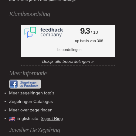
Klantbeoordeling
9.3
/ 10
op basis van
308
beoordelingen
Bekijk alle beoordelingen »
Meer informatie
Meer zegelringen foto's
Zegelringen Catalogus
Meer over zegelringen
English site:
Signet Ring
Juwelier De Zegelring