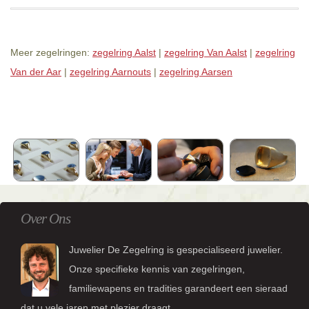
Meer zegelringen:
zegelring Aalst
|
zegelring Van Aalst
|
zegelring
Van der Aar
|
zegelring Aarnouts
|
zegelring Aarsen
Over Ons
Juwelier De Zegelring is gespecialiseerd juwelier.
Onze specifieke kennis van zegelringen,
familiewapens en tradities garandeert een sieraad
dat u vele jaren met plezier draagt.