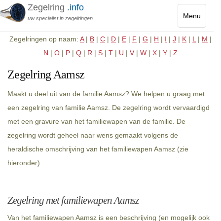
Zegelring
.info
Menu
uw specialist in zegelringen
Toggle
Zegelringen op naam:
A
|
B
|
C
|
D
|
E
|
F
|
G
|
H
|
I
|
J
|
K
|
L
|
M
|
navigatio
N
|
O
|
P
|
Q
|
R
|
S
|
T
|
U
|
V
|
W
|
X
|
Y
|
Z
Zegelring Aamsz
Maakt u deel uit van de familie Aamsz? We helpen u graag met
een zegelring van familie Aamsz. De zegelring wordt vervaardigd
met een gravure van het familiewapen van de familie. De
zegelring wordt geheel naar wens gemaakt volgens de
heraldische omschrijving van het familiewapen Aamsz (zie
hieronder).
Zegelring met familiewapen Aamsz
Van het familiewapen Aamsz is een beschrijving (en mogelijk ook