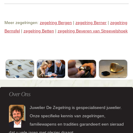
Meer zegelringen:
zegelring Bergen
|
zegelring Berner
|
zegelring
Bernsfel
|
zegelring Betten
|
zegelring Beveren van Streevelshoek
Over Ons
Juwelier De Zegelring is gespecialiseerd juwelier.
Onze specifieke kennis van zegelringen,
familiewapens en tradities garandeert een sieraad
dat u vele jaren met plezier draagt.