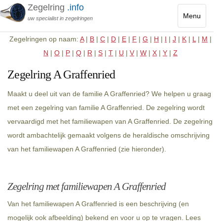
Zegelring
.info
Menu
uw specialist in zegelringen
Toggle
Zegelringen op naam:
A
|
B
|
C
|
D
|
E
|
F
|
G
|
H
|
I
|
J
|
K
|
L
|
M
|
navigatio
N
|
O
|
P
|
Q
|
R
|
S
|
T
|
U
|
V
|
W
|
X
|
Y
|
Z
Zegelring A Graffenried
Maakt u deel uit van de familie A Graffenried? We helpen u graag
met een zegelring van familie A Graffenried. De zegelring wordt
vervaardigd met het familiewapen van A Graffenried. De zegelring
wordt ambachtelijk gemaakt volgens de heraldische omschrijving
van het familiewapen A Graffenried (zie hieronder).
Zegelring met familiewapen A Graffenried
Van het familiewapen A Graffenried is een beschrijving (en
mogelijk ook afbeelding) bekend en voor u op te vragen. Lees