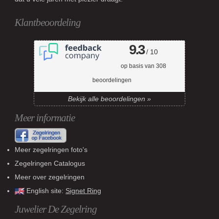
Klantbeoordeling
9.3
/ 10
op basis van
308
beoordelingen
Bekijk alle beoordelingen »
Meer informatie
Meer zegelringen foto's
Zegelringen Catalogus
Meer over zegelringen
English site:
Signet Ring
Juwelier De Zegelring