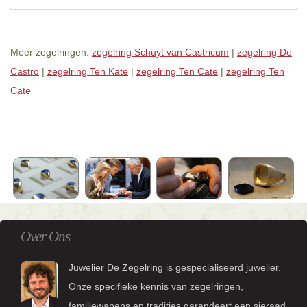
Meer zegelringen:
zegelring Schuyt van Castricum
|
zegelring De
Castro
|
zegelring Ten Kate
|
zegelring Ten Cate
|
zegelring Ten
Cate
Over Ons
Juwelier De Zegelring is gespecialiseerd juwelier.
Onze specifieke kennis van zegelringen,
familiewapens en tradities garandeert een sieraad