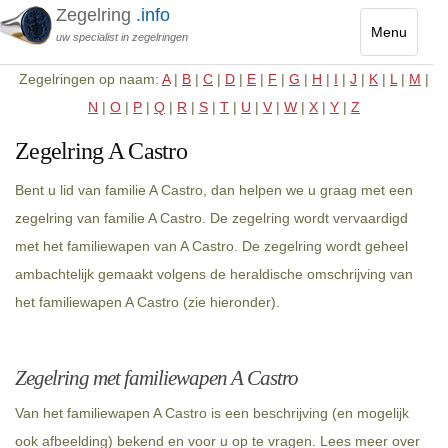
Zegelring
.info
Menu
uw specialist in zegelringen
Toggle
Zegelringen op naam:
A
|
B
|
C
|
D
|
E
|
F
|
G
|
H
|
I
|
J
|
K
|
L
|
M
|
navigatio
N
|
O
|
P
|
Q
|
R
|
S
|
T
|
U
|
V
|
W
|
X
|
Y
|
Z
Zegelring A Castro
Bent u lid van familie A Castro, dan helpen we u graag met een
zegelring van familie A Castro. De zegelring wordt vervaardigd
met het familiewapen van A Castro. De zegelring wordt geheel
ambachtelijk gemaakt volgens de heraldische omschrijving van
het familiewapen A Castro (zie hieronder).
Zegelring met familiewapen A Castro
Van het familiewapen A Castro is een beschrijving (en mogelijk
ook afbeelding) bekend en voor u op te vragen. Lees meer over